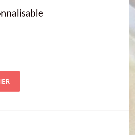
nnalisable
IER