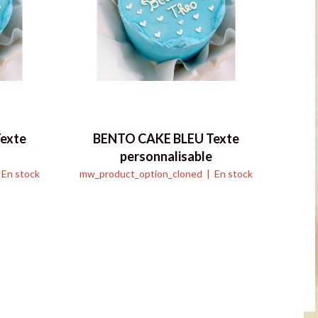
exte
BENTO CAKE BLEU Texte
B
personnalisable
En stock
mw_product_option_cloned
| En stock
mw_p