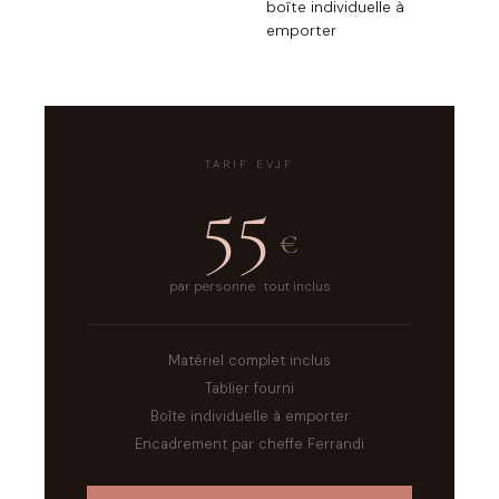
boîte individuelle à
emporter
TARIF EVJF
55
€
par personne · tout inclus
Matériel complet inclus
Tablier fourni
Boîte individuelle à emporter
Encadrement par cheffe Ferrandi