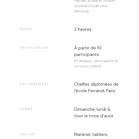
Précisez la date et l'horaire
souhaité lors de votre
demande
2 heures
DURÉE
À partir de 10
PRIVATISATION
participants
En dessous : participation à
un cours collectif
Cheffes diplômées de
ENCADREMENT
l'école Ferrandi Paris
Dimanche, lundi &
FERMÉ
tout le mois d'août
Matériel, tabliers,
INCLUS