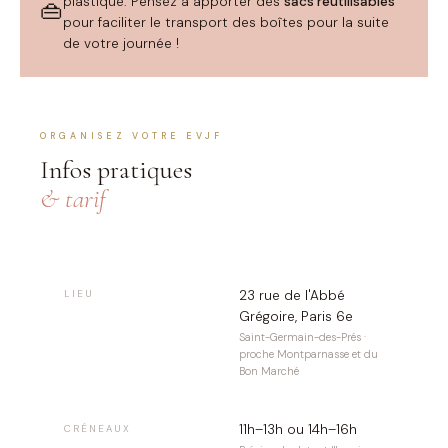
plastique. Pensez à apporter des
sacs réutilisables
👜
pour faciliter le transport des boîtes pour la suite
de votre journée !
ORGANISEZ VOTRE EVJF
Infos pratiques
& tarif
23 rue de l'Abbé
LIEU
Grégoire, Paris 6e
Saint-Germain-des-Prés ·
proche Montparnasse et du
Bon Marché
11h–13h ou 14h–16h
CRÉNEAUX