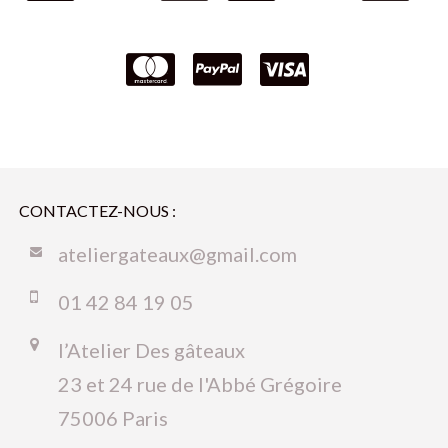
CONTACTEZ-NOUS :
ateliergateaux@gmail.com
01 42 84 19 05
l’Atelier Des gâteaux
23 et 24 rue de l'Abbé Grégoire
75006 Paris